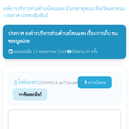
องค์การบริหารส่วนตำบลโพนแพง
อำเภอธาตุพนม จังหวัดนครพนม
›
ประกาศ-ประชาสัมพันธ์
ประกาศ องค์ารบริหารส่วนตำบลโพนแพง เรื่อง การเก็บ ขน
ขยะมูลฝอย
เผยแพร่เมื่อ 13 พฤษภาคม 2569
เปิดอ่าน 49 ครั้ง
event
visibility
ไฟล์เอกสาร
attach_file
ดาวน์โหลด
25690514_splT1bs.pdf
file_download
คัดลอกลิงก์
link