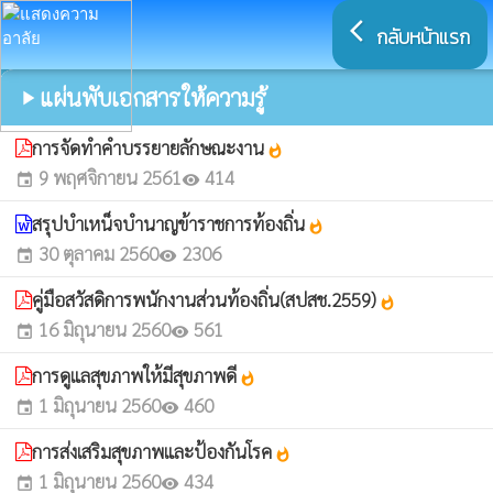
arrow_back_ios
กลับหน้าแรก
แผ่นพับเอกสารให้ความรู้
play_arrow
การจัดทำคำบรรยายลักษณะงาน
whatshot
9 พฤศจิกายน 2561
414
event
visibility
สรุปบำเหน็จบำนาญข้าราชการท้องถิ่น
whatshot
30 ตุลาคม 2560
2306
event
visibility
คู่มือสวัสดิการพนักงานส่วนท้องถิ่น(สปสช.2559)
whatshot
16 มิถุนายน 2560
561
event
visibility
การดูแลสุขภาพให้มีสุขภาพดี
whatshot
1 มิถุนายน 2560
460
event
visibility
การส่งเสริมสุขภาพและป้องกันโรค
whatshot
1 มิถุนายน 2560
434
event
visibility