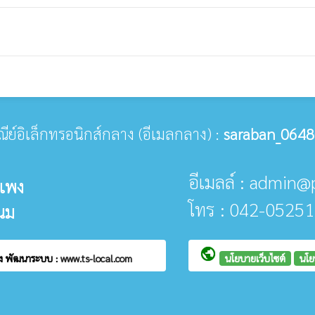
ษณีย์อิเล็กทรอนิกส์กลาง (อีเมลกลาง) :
saraban_0648
อีเมลล์ : admin
แพง
โทร : 042-05251
นม
public
พง
พัฒนาระบบ :
www.ts-local.com
นโยบายเว็บไซต์
นโย