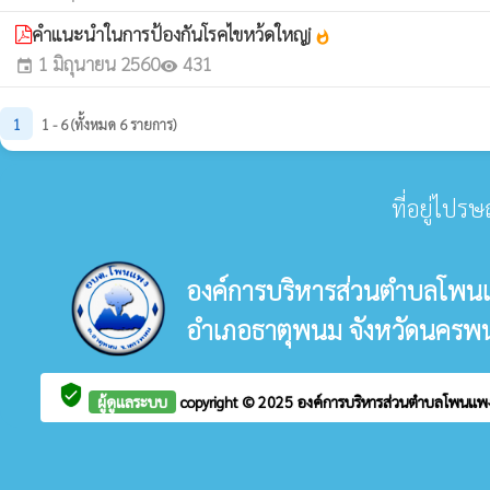
คําแนะนําในการป้องกันโรคไขหว้ดใหญj
whatshot
1 มิถุนายน 2560
431
event
visibility
1
1 - 6 (ทั้งหมด 6 รายการ)
ที่อยู่ไปร
องค์การบริหารส่วนตำบลโพน
อำเภอธาตุพนม จังหวัดนครพ
verified_user
ผู้ดูแลระบบ
copyright © 2025
องค์การบริหารส่วนตำบลโพนแ