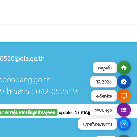
0510@dla.go.th
home
เมนูหลัก
@poonpang.go.th
verified
ITA 2026
9 โทรสาร : 042-052519
desktop_windows
e-Service
view_list
ระบบ egp
บายการคุ้มครองข้อมูลส่วนบุคคล
update : 17 กรกฎาคม 2569
แชทกับหน่วยงาน