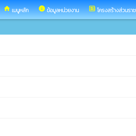
home
info
developer_board
เมนูหลัก
ข้อมูลหน่วยงาน
โครงสร้างส่วนรา