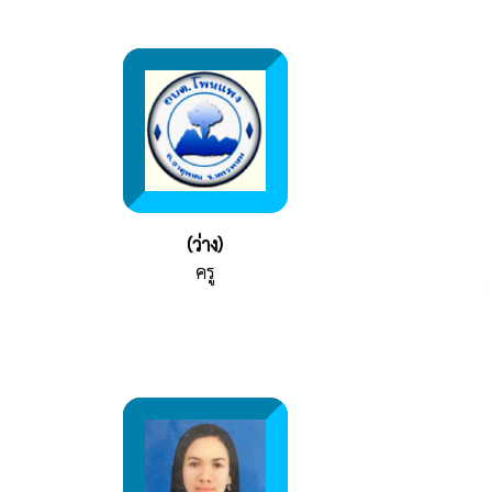
(ว่าง)
ครู