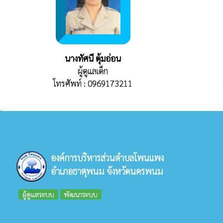
นางทัศนี ตุ้มอ่อน
ผู้ดูแลเด็ก
โทรศัพท์ : 0969173211
องค์การบริหารส่วนตำบลโพนแพง
อำเภอธาตุพนม จังหวัดนครพนม
ผู้ดูแลระบบ
พัฒนาระบบ