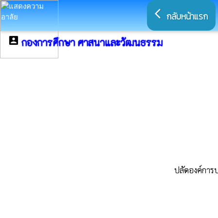
arrow_back_ios
กลับหน้าแรก
account_box
กองการศึกษา ศาสนาและวัฒนธรรม
ปลัดองค์การ