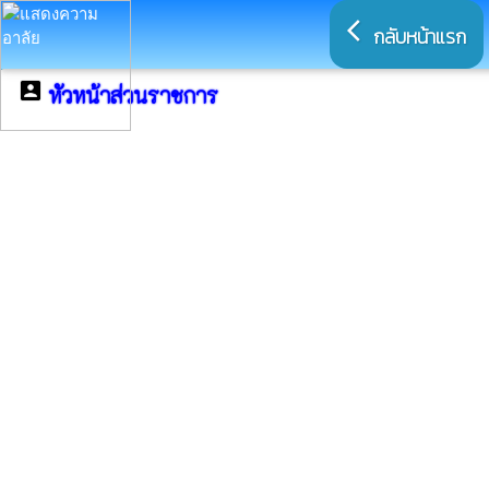
arrow_back_ios
กลับหน้าแรก
account_box
หัวหน้าส่วนราชการ