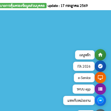
บายการคุ้มครองข้อมูลส่วนบุคคล
update : 17 กรกฎาคม 2569
home
เมนูหลัก
verified
ITA 2026
desktop_windows
e-Service
view_list
ระบบ egp
แชทกับหน่วยงาน