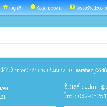
home
info
developer_board
เมนูหลัก
ข้อมูลหน่วยงาน
โครงสร้างส่วนรา
ษณีย์อิเล็กทรอนิกส์กลาง (อีเมลกลาง) :
saraban_0648
อีเมลล์ : admin
แพง
โทร : 042-05251
นม