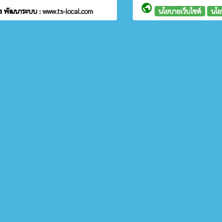
public
พง
พัฒนาระบบ :
www.ts-local.com
นโยบายเว็บไซต์
นโย