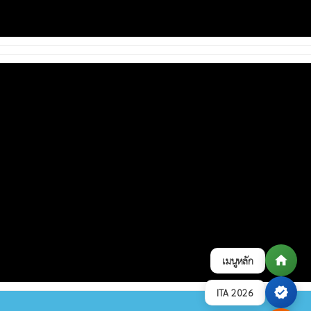
home
เมนูหลัก
verified
ITA 2026