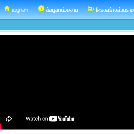
home
info
developer_board
เมนูหลัก
ข้อมูลหน่วยงาน
โครงสร้างส่วนรา